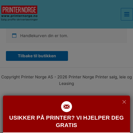
Handlekurv
Hopp
rett
til
<p><br>
innholdet
Handlekurven din er tom.
Tilbake til butikken
Copyright Printer Norge AS - 2026 Printer Norge Printer salg, leie og
Leasing
USIKKER PÅ PRINTER? VI HJELPER DEG
GRATIS